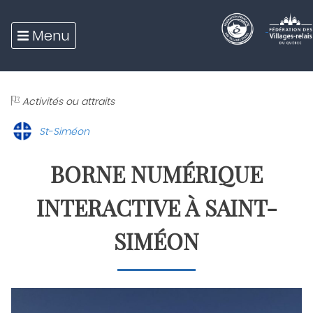
Skip
to
Menu
content
Activités ou attraits
St-Siméon
BORNE NUMÉRIQUE
INTERACTIVE À SAINT-
SIMÉON