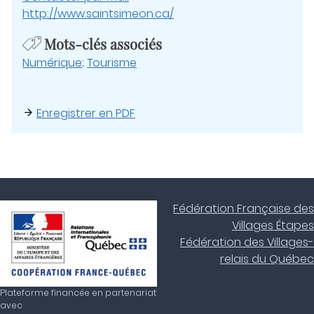
http://www.saintsimeon.ca/
Mots-clés associés
Numérique
;
Tourisme
Enregistrer en PDF
Fédération Française des
Villages Étapes
Fédération des Villages-
relais du Québec
Plateforme financée en partenariat
avec